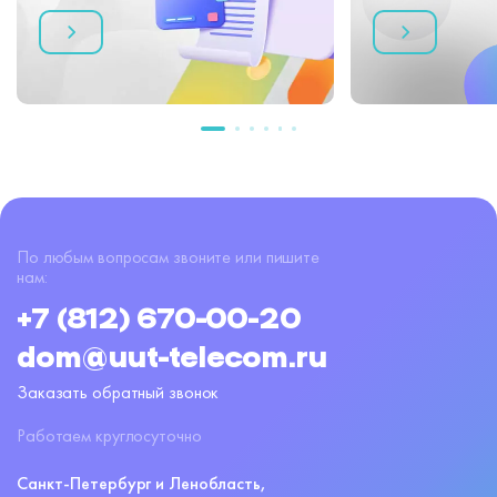
По любым вопросам звоните или пишите
нам:
+7 (812) 670-00-20
dom@uut-telecom.ru
Заказать обратный звонок
Работаем круглосуточно
Санкт-Петербург и Ленобласть,