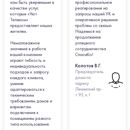
нам быть уверенными в
профессиональное
качестве услуг,
реагирование на
которые «Уют
запросы нашей УК и
Телеком»
оперативное решение
предоставляет наших
проблем со связью.
жителям.
Надеемся на
продолжение
Немаловажное
успешного
значение в работе
сотрудничества.
вашей компании
Спасибо!
играют гибкость и
Колотов В.Г.
индивидуальность
Председатель
подходов к запросу
дома по
каждого клиента,
адресу
умение
Ленинский пр-
адаптироваться к
т 95, к.1
техническим
требованиям домов и
вариантам
подключения к
помещениям разного
типа использования.