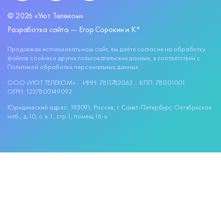
©
2026
«Уют Телеком»
Разработка сайта —
Егор Сорокин и K°
Продолжая использовать наш сайт, вы даёте согласие на обработку
файлов
cookies
и других пользовательских данных, в соответствии с
Политикой обработки персональных данных.
ООО «УЮТ ТЕЛЕКОМ»
ИНН: 7811782062
КПП: 781101001
ОГРН: 1227800149092
Юридический адрес: 193091, Россия, г. Санкт-Петербург, Октябрьская
наб., д.10, c. к.1, стр 1, помещ.16-н