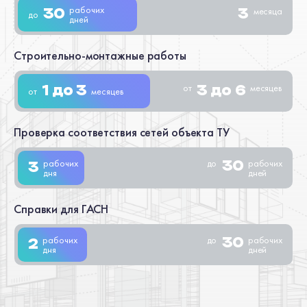
рабочих
месяца
30
3
до
дней
Строительно-монтажные работы
от
месяцев
1 до 3
3 до 6
от
месяцев
Проверка соответствия сетей объекта ТУ
рабочих
до
рабочих
30
3
дня
дней
Справки для ГАСН
рабочих
до
рабочих
30
2
дня
дней