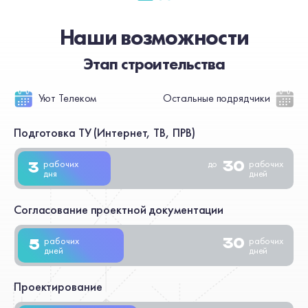
Наши возможности
Этап строительства
Уют Телеком
Остальные подрядчики
Подготовка ТУ (Интернет, ТВ, ПРВ)
рабочих
до
рабочих
30
3
дня
дней
Согласование проектной документации
рабочих
рабочих
30
5
дней
дней
Проектирование