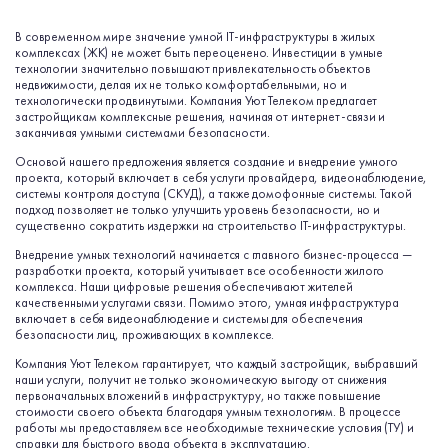
В современном мире значение умной IT-инфраструктуры в жилых
комплексах (ЖК) не может быть переоценено. Инвестиции в умные
технологии значительно повышают привлекательность объектов
недвижимости, делая их не только комфортабельными, но и
технологически продвинутыми. Компания Уют Телеком предлагает
застройщикам комплексные решения, начиная от интернет-связи и
заканчивая умными системами безопасности.
Основой нашего предложения является создание и внедрение умного
проекта, который включает в себя услуги провайдера, видеонаблюдение,
системы контроля доступа (СКУД), а также домофонные системы. Такой
подход позволяет не только улучшить уровень безопасности, но и
существенно сократить издержки на строительство IT-инфраструктуры.
Внедрение умных технологий начинается с главного бизнес-процесса —
разработки проекта, который учитывает все особенности жилого
комплекса. Наши цифровые решения обеспечивают жителей
качественными услугами связи. Помимо этого, умная инфраструктура
включает в себя видеонаблюдение и системы для обеспечения
безопасности лиц, проживающих в комплексе.
Компания Уют Телеком гарантирует, что каждый застройщик, выбравший
наши услуги, получит не только экономическую выгоду от снижения
первоначальных вложений в инфраструктуру, но также повышение
стоимости своего объекта благодаря умным технологиям. В процессе
работы мы предоставляем все необходимые технические условия (ТУ) и
справки для быстрого ввода объекта в эксплуатацию.