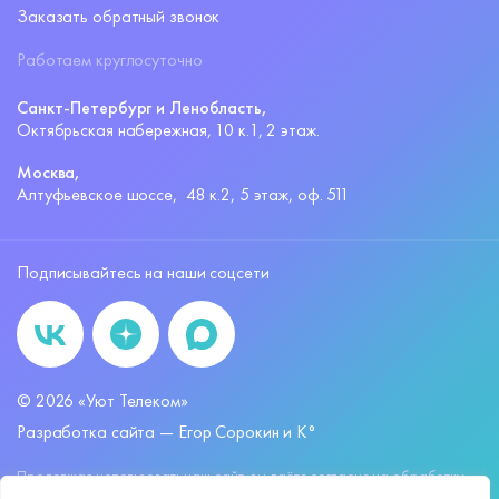
Заказать обратный звонок
Работаем круглосуточно
Санкт-Петербург и Ленобласть,
Октябрьская набережная,
10 к.1, 2 этаж.
Москва,
Алтуфьевское шоссе,
48 к.2, 5 этаж, оф. 511
Подписывайтесь на наши соцсети
©
2026
«Уют Телеком»
Разработка сайта —
Егор Сорокин и K°
Продолжая использовать наш сайт, вы даёте согласие на обработку
файлов
cookies
и других пользовательских данных, в соответствии с