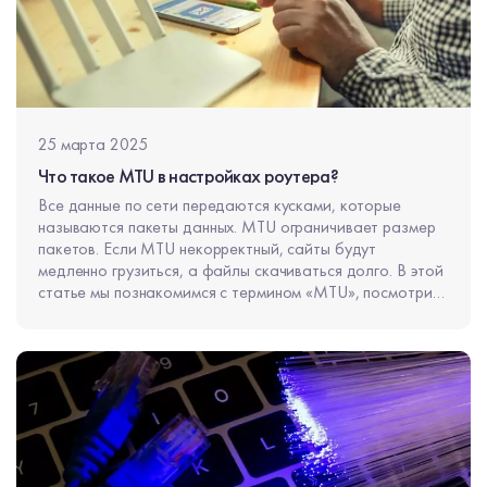
25 марта 2025
Что такое MTU в настройках роутера?
Все данные по сети передаются кусками, которые
называются пакеты данных. MTU ограничивает размер
пакетов. Если MTU некорректный, сайты будут
медленно грузиться, а файлы скачиваться долго. В этой
статье мы познакомимся с термином «MTU», посмотрим
принцип передачи информации по сети. Узнаем, где
изменить размер MTU в настройках роутеров разных
производителей. Как работает передача данных
Информация в интернете не отправляется одним
потоком. Она дробится на пакеты данных. Это быстрее.
Содержимое пакетов: полезная информация и
заголовки. Звук, картинка, – все это полезная
информация. Пакет данных имеет заголовок. Это