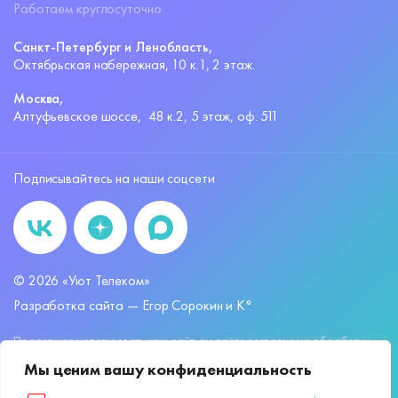
Работаем круглосуточно
Санкт-Петербург и Ленобласть,
Октябрьская набережная,
10 к.1, 2 этаж.
Москва,
Алтуфьевское шоссе,
48 к.2, 5 этаж, оф. 511
Подписывайтесь на наши соцсети
©
2026
«Уют Телеком»
Разработка сайта —
Егор Сорокин и K°
Продолжая использовать наш сайт, вы даёте согласие на обработку
файлов
cookies
и других пользовательских данных, в соответствии с
Мы ценим вашу конфиденциальность
Политикой обработки персональных данных.