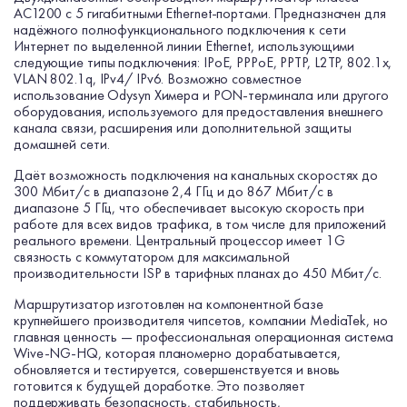
AC1200 с 5 гигабитными Ethernet-портами. Предназначен для
надёжного полнофункционального подключения к сети
Интернет по выделенной линии Ethernet, использующими
следующие типы подключения: IPoE, PPPoE, PPTP, L2TP, 802.1x,
VLAN 802.1q, IPv4/ IPv6. Возможно совместное
использование Odysyn Химера и PON-терминала или другого
оборудования, используемого для предоставления внешнего
канала связи, расширения или дополнительной защиты
домашней сети.
Даёт возможность подключения на канальных скоростях до
300 Мбит/с в диапазоне 2,4 ГГц и до 867 Мбит/с в
диапазоне 5 ГГц, что обеспечивает высокую скорость при
работе для всех видов трафика, в том числе для приложений
реального времени. Центральный процессор имеет 1G
связность с коммутатором для максимальной
производительности ISP в тарифных планах до 450 Мбит/с.
Маршрутизатор изготовлен на компонентной базе
крупнейшего производителя чипсетов, компании MediaTek, но
главная ценность — профессиональная операционная система
Wive-NG-HQ, которая планомерно дорабатывается,
обновляется и тестируется, совершенствуется и вновь
готовится к будущей доработке. Это позволяет
поддерживать безопасность, стабильность,