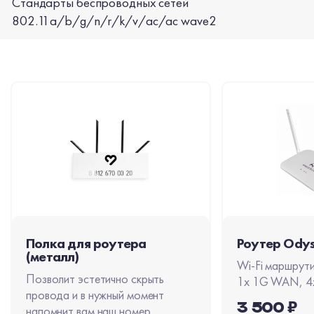
Стандарты беспроводных сетей
802.11a/b/g/n/r/k/v/ac/ac wave2
Полка для роутера
Роутер Ody
(металл)
Wi-Fi маршрути
Позволит эстетично скрыть
1x 1G WAN, 4
провода и в нужный момент
3 500 ₽
напомнит вам наш номер