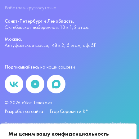
Работаем круглосуточно
Санкт-Петербург и Ленобласть,
Октябрьская набережная,
10 к.1, 2 этаж.
Москва,
Алтуфьевское шоссе,
48 к.2, 5 этаж, оф. 511
Подписывайтесь на наши соцсети
©
2026
«Уют Телеком»
Разработка сайта —
Егор Сорокин и K°
Продолжая использовать наш сайт, вы даёте согласие на обработку
файлов
cookies
и других пользовательских данных, в соответствии с
Мы ценим вашу конфиденциальность
Политикой обработки персональных данных.