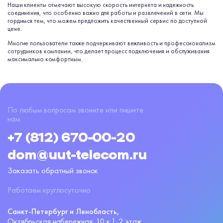
Наши клиенты отмечают высокую скорость интернета и надежность
соединения, что особенно важно для работы и развлечений в сети. Мы
гордимся тем, что можем предложить качественный сервис по доступной
цене.
Многие пользователи также подчеркивают вежливость и профессионализм
сотрудников компании, что делает процесс подключения и обслуживания
максимально комфортным.
По любым вопросам звоните или пишите
нам:
+7 (812) 670-00-20
dom@uut-telecom.ru
Заказать обратный звонок
Работаем круглосуточно
Санкт-Петербург и Ленобласть,
Октябрьская набережная,
10 к.1, 2 этаж.