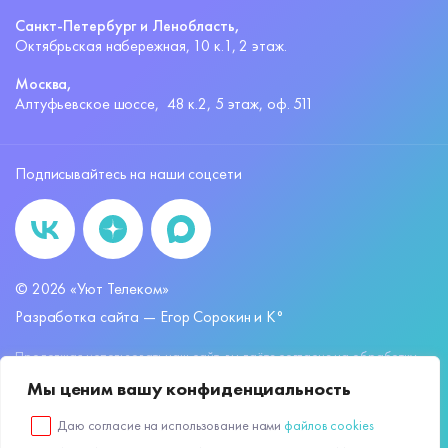
Санкт-Петербург и Ленобласть,
Октябрьская набережная,
10 к.1, 2 этаж.
Москва,
Алтуфьевское шоссе,
48 к.2, 5 этаж, оф. 511
Подписывайтесь на наши соцсети
©
2026
«Уют Телеком»
Разработка сайта —
Егор Сорокин и K°
Продолжая использовать наш сайт, вы даёте согласие на обработку
файлов
cookies
и других пользовательских данных, в соответствии с
Мы ценим вашу конфиденциальность
Политикой обработки персональных данных.
ООО «УЮТ ТЕЛЕКОМ»
ИНН: 7811782062
КПП: 781101001
Даю согласие на использование нами
файлов cookies
ОГРН: 1227800149092