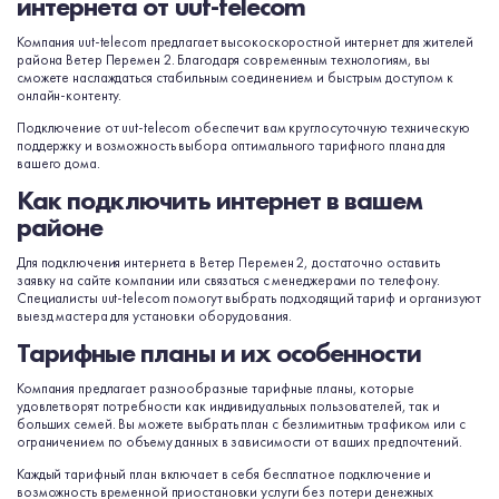
интернета от uut-telecom
Компания uut-telecom предлагает высокоскоростной интернет для жителей
района Ветер Перемен 2. Благодаря современным технологиям, вы
сможете наслаждаться стабильным соединением и быстрым доступом к
онлайн-контенту.
Подключение от uut-telecom обеспечит вам круглосуточную техническую
поддержку и возможность выбора оптимального тарифного плана для
вашего дома.
Как подключить интернет в вашем
районе
Для подключения интернета в Ветер Перемен 2, достаточно оставить
заявку на сайте компании или связаться с менеджерами по телефону.
Специалисты uut-telecom помогут выбрать подходящий тариф и организуют
выезд мастера для установки оборудования.
Тарифные планы и их особенности
Компания предлагает разнообразные тарифные планы, которые
удовлетворят потребности как индивидуальных пользователей, так и
больших семей. Вы можете выбрать план с безлимитным трафиком или с
ограничением по объему данных в зависимости от ваших предпочтений.
Каждый тарифный план включает в себя бесплатное подключение и
возможность временной приостановки услуги без потери денежных