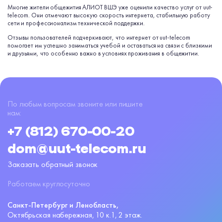
Многие жители общежития АЛИОТ ВШЭ уже оценили качество услуг от uut-
telecom. Они отмечают высокую скорость интернета, стабильную работу
сети и профессионализм технической поддержки.
Отзывы пользователей подчеркивают, что интернет от uut-telecom
помогает им успешно заниматься учебой и оставаться на связи с близкими
и друзьями, что особенно важно в условиях проживания в общежитии.
По любым вопросам звоните или пишите
нам:
+7 (812) 670-00-20
dom@uut-telecom.ru
Заказать обратный звонок
Работаем круглосуточно
Санкт-Петербург и Ленобласть,
Октябрьская набережная,
10 к.1, 2 этаж.