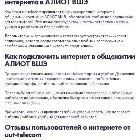
интернета в АЛИОТ ВШЭ
сообщениях группы ВК
Компания uut-telecom предлагает высокоскоростной интернет в
общежитии-гостинице АЛИОТ ВШЭ, обеспечивая стабильное соединение
для всех жителей. Это позволяет студентам и гостям оставаться на связи,
учиться и развлекаться без перебоев.
Дополнительным преимуществом является круглосуточная техническая
поддержка, которая всегда готова помочь с любыми вопросами или
проблемами, связанными с интернет-соединением.
Как подключить интернет в общежитии
АЛИОТ ВШЭ
Процесс подключения интернета от uut-telecom прост и удобен. Для начала
необходимо связаться с представителем компании, чтобы уточнить
доступные тарифы и выбрать наиболее подходящий вариант.
После выбора тарифа, специалист компании проведет все необходимые
работы по подключению, обеспечив быстрое и качественное соединение
в вашем помещении.
Кроме того, компания предлагает гибкие условия оплаты, что позволяет
выбрать наиболее удобный для вас способ расчетов.
Отзывы пользователей о интернете от
uut-telecom