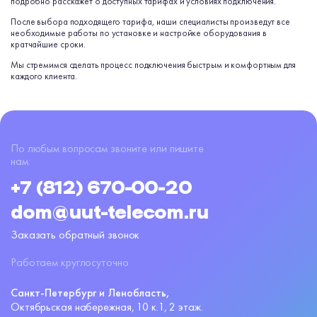
подробно расскажет о доступных тарифах и условиях подключения.
После выбора подходящего тарифа, наши специалисты произведут все
необходимые работы по установке и настройке оборудования в
кратчайшие сроки.
Мы стремимся сделать процесс подключения быстрым и комфортным для
каждого клиента.
По любым вопросам звоните или пишите
нам:
+7 (812) 670-00-20
dom@uut-telecom.ru
Заказать обратный звонок
Работаем круглосуточно
Санкт-Петербург и Ленобласть,
Октябрьская набережная,
10 к.1, 2 этаж.