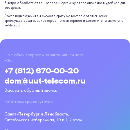
быстро обработают ваш запрос и организуют подключение в удобное для
вас время.
После подключения вы сможете сразу же воспользоваться всеми
преимуществами высокоскоростного интернета и дополнительных услуг от
uut-telecom.
По любым вопросам звоните или пишите
нам:
+7 (812) 670-00-20
dom@uut-telecom.ru
Заказать обратный звонок
Работаем круглосуточно
Санкт-Петербург и Ленобласть,
Октябрьская набережная,
10 к.1, 2 этаж.