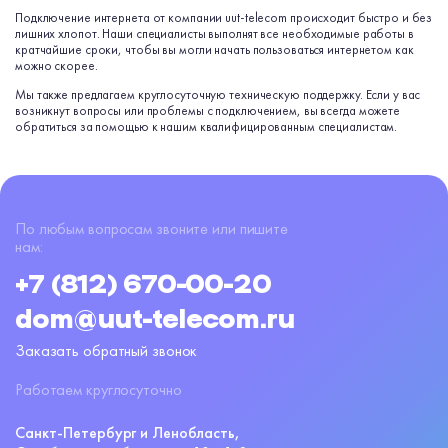
Подключение интернета от компании uut-telecom происходит быстро и без
лишних хлопот. Наши специалисты выполнят все необходимые работы в
кратчайшие сроки, чтобы вы могли начать пользоваться интернетом как
можно скорее.
Мы также предлагаем круглосуточную техническую поддержку. Если у вас
возникнут вопросы или проблемы с подключением, вы всегда можете
обратиться за помощью к нашим квалифицированным специалистам.
По любым вопросам звоните или пишите
нам:
+7 (812) 670-00-20
dom@uut-telecom.ru
Заказать обратный звонок
Работаем круглосуточно
Санкт-Петербург и Ленобласть,