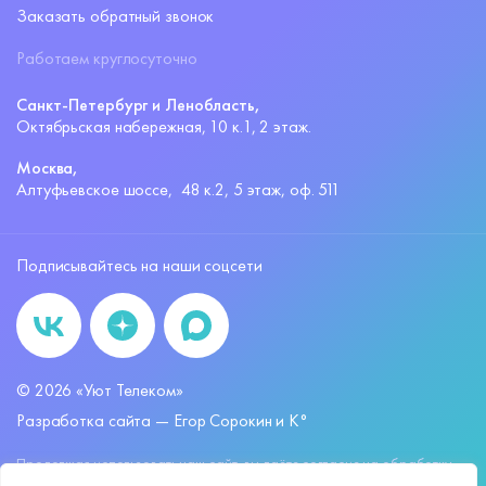
Заказать обратный звонок
Работаем круглосуточно
Санкт-Петербург и Ленобласть,
Октябрьская набережная,
10 к.1, 2 этаж.
Москва,
Алтуфьевское шоссе,
48 к.2, 5 этаж, оф. 511
Подписывайтесь на наши соцсети
©
2026
«Уют Телеком»
Разработка сайта —
Егор Сорокин и K°
Продолжая использовать наш сайт, вы даёте согласие на обработку
файлов
cookies
и других пользовательских данных, в соответствии с