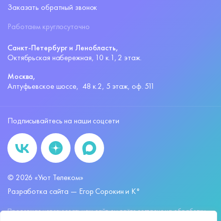
Заказать обратный звонок
Работаем круглосуточно
Санкт-Петербург и Ленобласть,
Октябрьская набережная,
10 к.1, 2 этаж.
Москва,
Алтуфьевское шоссе,
48 к.2, 5 этаж, оф. 511
Подписывайтесь на наши соцсети
©
2026
«Уют Телеком»
Разработка сайта —
Егор Сорокин и K°
Продолжая использовать наш сайт, вы даёте согласие на обработку
файлов
cookies
и других пользовательских данных, в соответствии с