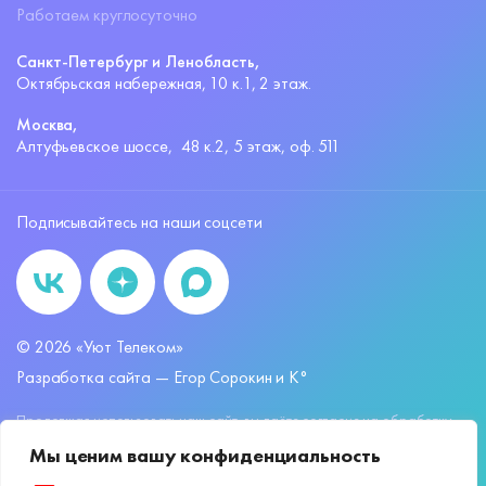
Работаем круглосуточно
Санкт-Петербург и Ленобласть,
Октябрьская набережная,
10 к.1, 2 этаж.
Москва,
Алтуфьевское шоссе,
48 к.2, 5 этаж, оф. 511
Подписывайтесь на наши соцсети
©
2026
«Уют Телеком»
Разработка сайта —
Егор Сорокин и K°
Продолжая использовать наш сайт, вы даёте согласие на обработку
файлов
cookies
и других пользовательских данных, в соответствии с
Мы ценим вашу конфиденциальность
Политикой обработки персональных данных.