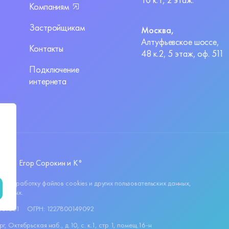
Компаниям
Застройщикам
Москва,
Алтуфьевское шоссе,
Контакты
48 к.2, 5 этаж, оф. 511
Подключение
интернета
йта —
Егор Сорокин и K°
 на обработку файлов
cookies
и других пользовательских данных,
данных.
1101001
ОГРН: 1227800149092
 Октябрьская наб., д.10, c. к.1, стр 1, помещ.16-н