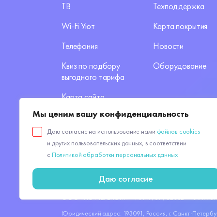
ТВ
Техподдержка
Wi-Fi Уют
Карта покрытия
Телефония
Новости
Квиз по подбору
Оборудование
выгодного тарифа
Карта сайта
Мы ценим вашу конфиденциальность
Даю согласие на использование нами
файлов cookies
и других пользовательских данных, в соответствии
©
2026
«Уют Телеком»
Разработка са
с
Политикой обработки персональных данных
Продолжая использовать наш сайт, вы даёте согласие
Даю согласие
в соответствии с
Политикой обработки персональных 
ООО «УЮТ ТЕЛЕКОМ»
ИНН: 7811782062
КПП: 78
Юридический адрес: 193091, Россия, г. Санкт-Петербург,