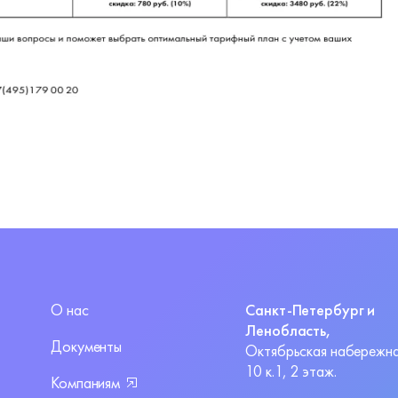
О нас
Санкт-Петербург и
Ленобласть,
Документы
Октябрьская набережна
10 к.1, 2 этаж.
Компаниям