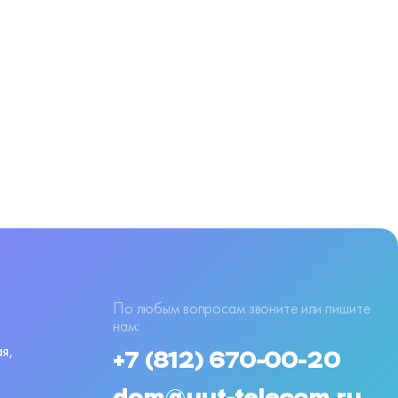
По любым вопросам звоните или пишите
нам:
я,
+7 (812) 670-00-20
dom@uut-telecom.ru