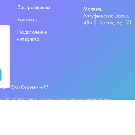
Застройщикам
Москва,
Алтуфьевское шоссе,
Контакты
48 к.2, 5 этаж, оф. 511
Подключение
интернета
йта —
Егор Сорокин и K°
 на обработку файлов
cookies
и других пользовательских данных,
данных.
1101001
ОГРН: 1227800149092
 Октябрьская наб., д.10, c. к.1, стр 1, помещ.16-н